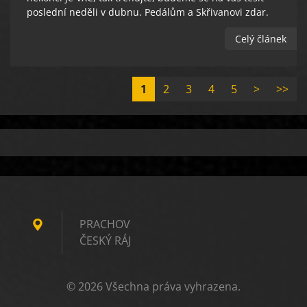
poslední neděli v dubnu. Pedálům a Skřivanovi zdar.
Celý článek
1
2
3
4
5
>
>>
PRACHOV
ČESKÝ RÁJ
© 2026 Všechna práva vyhrazena.