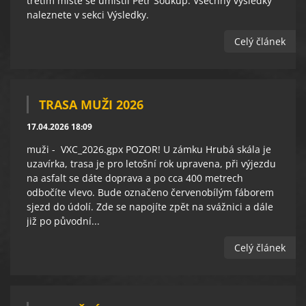
třetím místě se umístil Petr Soukup. Všechny výsledky
naleznete v sekci Výsledky.
Celý článek
TRASA MUŽI 2026
17.04.2026 18:09
muži - VXC_2026.gpx POZOR! U zámku Hrubá skála je
uzavírka, trasa je pro letošní rok upravena, při výjezdu
na asfalt se dáte doprava a po cca 400 metrech
odbočíte vlevo. Bude označeno červenobílým fáborem
sjezd do údolí. Zde se napojíte zpět na svážnici a dále
již po původní...
Celý článek