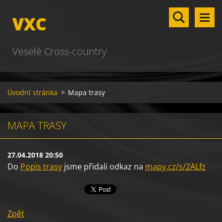
VXC
Veselé Cross-country
Úvodní stránka
>
Mapa trasy
MAPA TRASY
27.04.2018 20:50
Do
Popis trasy
jsme přidali odkaz na
mapy.cz/s/2ALfz
Zpět