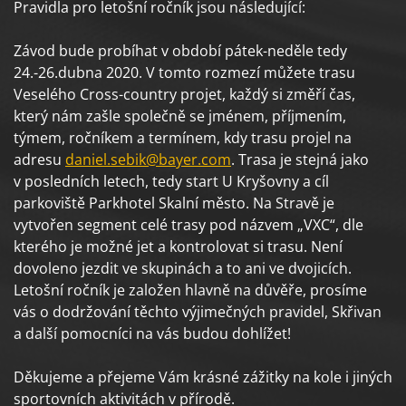
Pravidla pro letošní ročník jsou následující:
Závod bude probíhat v období pátek-neděle tedy
24.-26.dubna 2020. V tomto rozmezí můžete trasu
Veselého Cross-country projet, každý si změří čas,
který nám zašle společně se jménem, příjmením,
týmem, ročníkem a termínem, kdy trasu projel na
adresu
daniel.sebik@bayer.com
. Trasa je stejná jako
v posledních letech, tedy start U Kryšovny a cíl
parkoviště Parkhotel Skalní město. Na Stravě je
vytvořen segment celé trasy pod názvem „VXC“, dle
kterého je možné jet a kontrolovat si trasu. Není
dovoleno jezdit ve skupinách a to ani ve dvojicích.
Letošní ročník je založen hlavně na důvěře, prosíme
vás o dodržování těchto výjimečných pravidel, Skřivan
a další pomocníci na vás budou dohlížet!
Děkujeme a přejeme Vám krásné zážitky na kole i jiných
sportovních aktivitách v přírodě.