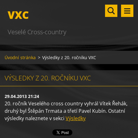
VXC
Veselé Cross-country
Úvodní stránka
>
Výsledky z 20. ročníku VXC
VÝSLEDKY Z 20. ROČNÍKU VXC
29.04.2013 21:24
20. ročník Veselého cross country vyhrál Vítek Řehák,
druhý byl Štěpán Trmata a třetí Pavel Kubín. Ostatní
výsledky naleznete v sekci
Výsledky