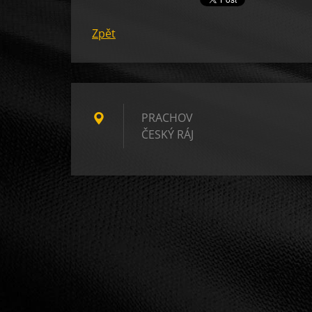
Zpět
PRACHOV
ČESKÝ RÁJ