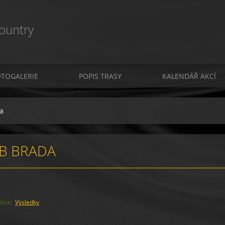
ountry
OTOGALERIE
POPIS TRASY
KALENDÁŘ AKCÍ
a
TB BRADA
ložce:
Výsledky