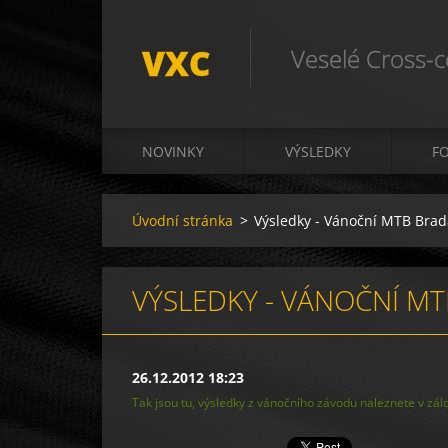
VXC
Veselé Cross-c
NOVINKY
VÝSLEDKY
F
Úvodní stránka
>
Výsledky - Vánoční MTB Brad
VÝSLEDKY - VÁNOČNÍ M
26.12.2012 18:23
Tak jsou tu, výsledky z vánočního závodu naleznete v zá