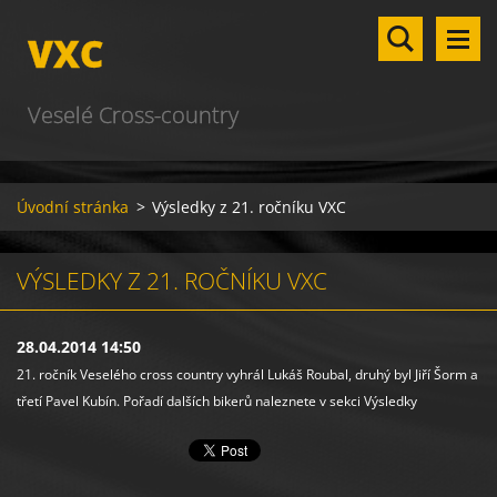
VXC
Veselé Cross-country
Úvodní stránka
>
Výsledky z 21. ročníku VXC
VÝSLEDKY Z 21. ROČNÍKU VXC
28.04.2014 14:50
21. ročník Veselého cross country vyhrál Lukáš Roubal, druhý byl Jiří Šorm a
třetí Pavel Kubín. Pořadí dalších bikerů naleznete v sekci Výsledky